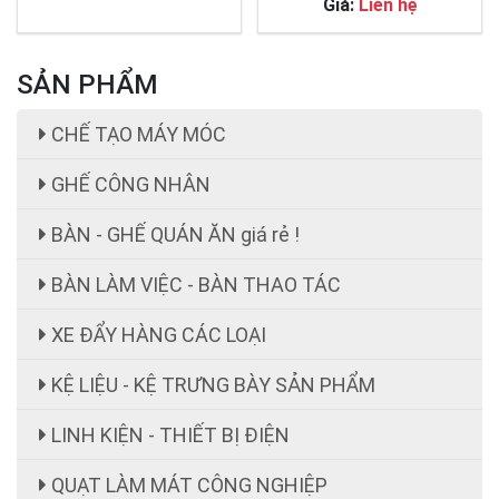
Giá:
Liên hệ
Công tắc bàn đạp push on push off cfs-
101, cfs-105
SẢN PHẨM
Giá:
Liên hệ
CHẾ TẠO MÁY MÓC
Đồng hồ đo dòng điện - Panel Meter SEC-
80
GHẾ CÔNG NHÂN
Giá:
Liên hệ
BÀN - GHẾ QUÁN ĂN giá rẻ !
Quạt đứng công nghiệp AFAN 7 tất FS650
Giá:
1.720.500 đ
BÀN LÀM VIỆC - BÀN THAO TÁC
XE ĐẨY HÀNG CÁC LOẠI
KỆ LIỆU - KỆ TRƯNG BÀY SẢN PHẨM
LINH KIỆN - THIẾT BỊ ĐIỆN
Bộ điều khiển nguồn Fotek TSC-340
Giá:
Liên hệ
QUẠT LÀM MÁT CÔNG NGHIỆP