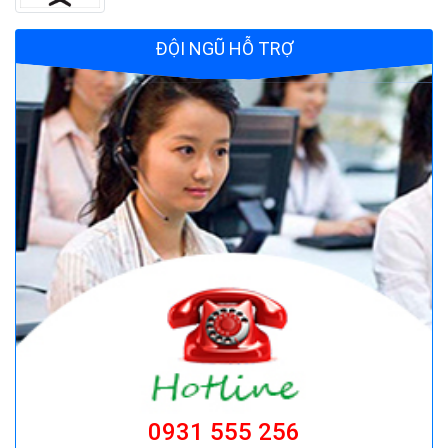
Công tắc bàn đạp push on push off cfs-
101, cfs-105
ĐỘI NGŨ HỖ TRỢ
Giá:
Liên hệ
Đồng hồ đo dòng điện - Panel Meter SEC-
80
Giá:
Liên hệ
Quạt đứng công nghiệp AFAN 7 tất FS650
Giá:
1.720.500 đ
Bộ điều khiển nguồn Fotek TSC-340
Giá:
Liên hệ
0931 555 256