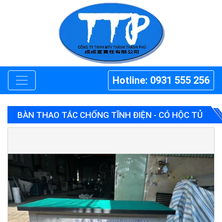
Hotline: 0931 555 256
BÀN THAO TÁC CHỐNG TĨNH ĐIỆN - CÓ HỘC TỦ