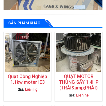
SẢN PHẨM KHÁC
Quạt Công Nghiệp
QUẠT MOTOR
1.1kw moter IE3
THÙNG SẤY 1.4HP
(TRÁI&amp;PHẢI)
Giá:
Liên hệ
Giá:
Liên hệ