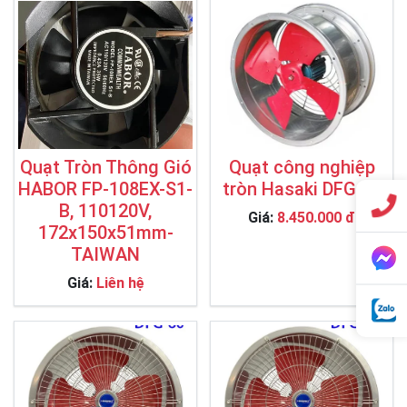
Quạt Tròn Thông Gió
Quạt công nghiệp
HABOR FP-108EX-S1-
tròn Hasaki DFG 70
B, 110120V,
Giá:
8.450.000 đ
172x150x51mm-
TAIWAN
Giá:
Liên hệ