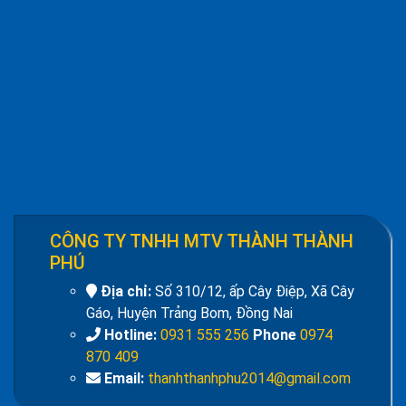
Công tắc bàn đạp push on push off cfs-
101, cfs-105
Giá:
Liên hệ
Đồng hồ đo dòng điện - Panel Meter SEC-
80
Giá:
Liên hệ
Quạt đứng công nghiệp AFAN 7 tất FS650
Giá:
1.720.500 đ
CÔNG TY TNHH MTV THÀNH THÀNH
PHÚ
Địa chỉ:
Số 310/12, ấp Cây Điệp, Xã Cây
Gáo, Huyện Trảng Bom, Đồng Nai
Hotline:
0931 555 256
Phone
0974
870 409
Bộ điều khiển nguồn Fotek TSC-340
Email:
thanhthanhphu2014@gmail.com
Giá:
Liên hệ