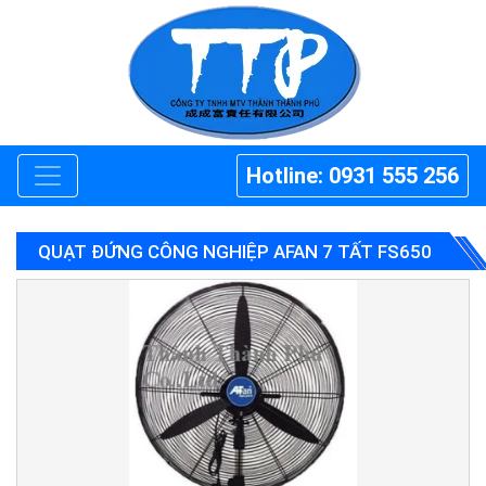
Hotline: 0931 555 256
QUẠT ĐỨNG CÔNG NGHIỆP AFAN 7 TẤT FS650