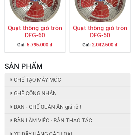
Quạt thông gió tròn
Quạt thông gió tròn
DFG-60
DFG-50
Giá:
5.795.000 đ
Giá:
2.042.500 đ
SẢN PHẨM
CHẾ TẠO MÁY MÓC
GHẾ CÔNG NHÂN
BÀN - GHẾ QUÁN ĂN giá rẻ !
BÀN LÀM VIỆC - BÀN THAO TÁC
XE ĐẨY HÀNG CÁC LOẠI