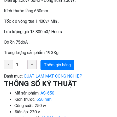
Điện áp 220v/ 50Hz - Công suất 250W .
Kích thước lồng 650mm .
Tốc độ vòng tua 1.400v/ Min .
Lưu lượng gió 13.800m3/ Hours .
Độ ồn 75dbA .
Trọng lượng sản phẩm 19.3Kg
Thêm giỏ hàng
Danh mục:
QUẠT LÀM MÁT CÔNG NGHIỆP
THÔNG SỐ KỸ THUẬT
Mã sản phẩm:
AS-650
Kích thước:
650 mm
Công suất: 250 w
Điện áp: 220 v