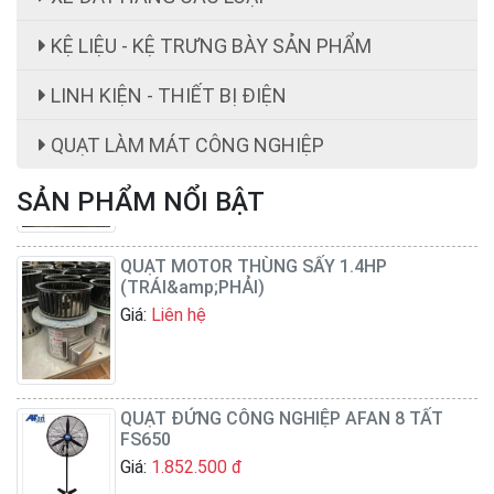
KỆ LIỆU - KỆ TRƯNG BÀY SẢN PHẨM
LINH KIỆN - THIẾT BỊ ĐIỆN
ghế công nhân
Giá:
ghế công nhân giá rẻ 199,000 cái đ
QUẠT LÀM MÁT CÔNG NGHIỆP
SẢN PHẨM NỔI BẬT
QUẠT MOTOR THÙNG SẤY 1.4HP
(TRÁI&amp;PHẢI)
Giá:
Liên hệ
QUẠT ĐỨNG CÔNG NGHIỆP AFAN 8 TẤT
FS650
Giá:
1.852.500 đ