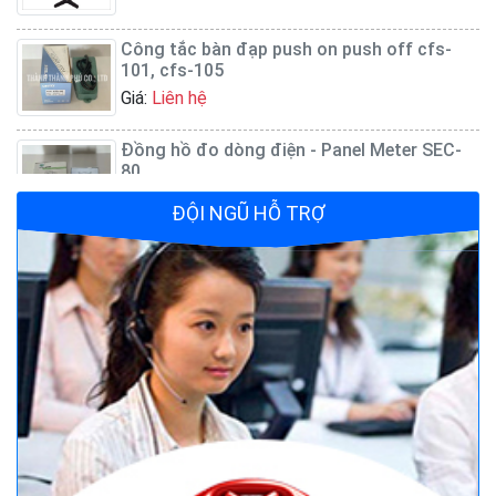
Công tắc bàn đạp push on push off cfs-
101, cfs-105
Giá:
Liên hệ
Đồng hồ đo dòng điện - Panel Meter SEC-
80
Giá:
Liên hệ
ĐỘI NGŨ HỖ TRỢ
Quạt đứng công nghiệp AFAN 7 tất FS650
Giá:
1.720.500 đ
Bộ điều khiển nguồn Fotek TSC-340
Giá:
Liên hệ