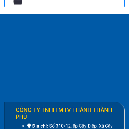
QUẠT ĐỨNG CÔNG NGHIỆP AFAN 8 TẤT
FS650
Giá:
1.852.500 đ
Công tắc bàn đạp push on push off cfs-
101, cfs-105
Giá:
Liên hệ
Đồng hồ đo dòng điện - Panel Meter SEC-
80
Giá:
Liên hệ
Quạt đứng công nghiệp AFAN 7 tất FS650
Giá:
1.720.500 đ
CÔNG TY TNHH MTV THÀNH THÀNH
PHÚ
Địa chỉ:
Số 310/12, ấp Cây Điệp, Xã Cây