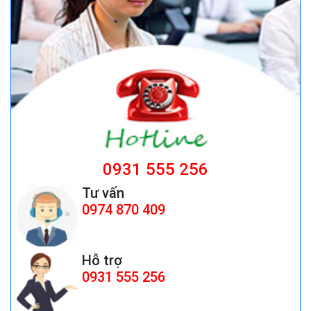
Bộ điều khiển nguồn Fotek TSC-340
Giá:
Liên hệ
ghế công nhân
Giá:
ghế công nhân giá rẻ 199,000 cái đ
0931 555 256
Tư vấn
0974 870 409
QUẠT MOTOR THÙNG SẤY 1.4HP
(TRÁI&amp;PHẢI)
Hỗ trợ
Giá:
Liên hệ
0931 555 256