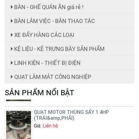
BÀN - GHẾ QUÁN ĂN giá rẻ !
BÀN LÀM VIỆC - BÀN THAO TÁC
XE ĐẨY HÀNG CÁC LOẠI
KỆ LIỆU - KỆ TRƯNG BÀY SẢN PHẨM
LINH KIỆN - THIẾT BỊ ĐIỆN
ghế công nhân
Giá:
ghế công nhân giá rẻ 199,000 cái đ
QUẠT LÀM MÁT CÔNG NGHIỆP
SẢN PHẨM NỔI BẬT
QUẠT MOTOR THÙNG SẤY 1.4HP
(TRÁI&amp;PHẢI)
Giá:
Liên hệ