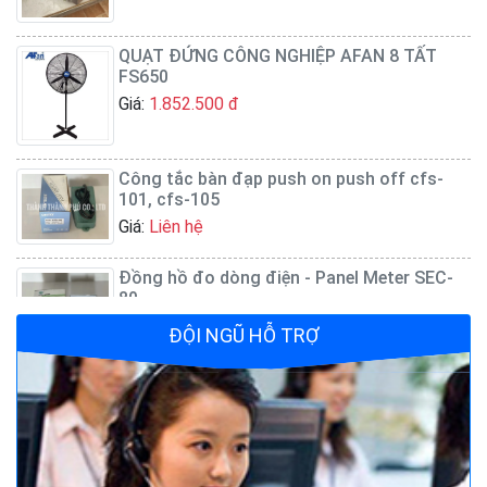
QUẠT ĐỨNG CÔNG NGHIỆP AFAN 8 TẤT
FS650
Giá:
1.852.500 đ
Công tắc bàn đạp push on push off cfs-
101, cfs-105
Giá:
Liên hệ
Đồng hồ đo dòng điện - Panel Meter SEC-
80
Giá:
Liên hệ
ĐỘI NGŨ HỖ TRỢ
Quạt đứng công nghiệp AFAN 7 tất FS650
Giá:
1.720.500 đ