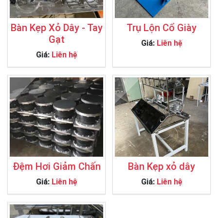
Bàn Kẹp Xỏ Dây - Tay
Trụ Lộn Cổ Giày
Gạt
Giá:
Liên hệ
Giá:
Liên hệ
Đệm Hơi Giảm Chấn
Bàn Kẹp xỏ dây
Giá:
Liên hệ
Giá:
Liên hệ