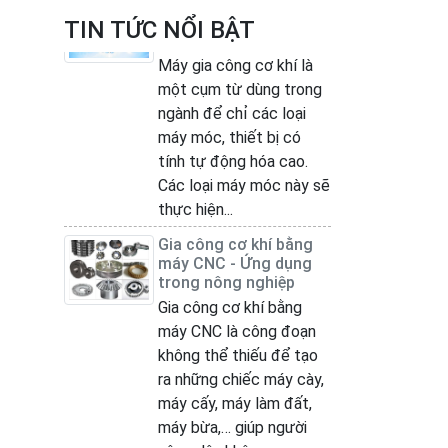
công cơ khí được sử
TIN TỨC NỔI BẬT
dụng phổ biến hiện nay
Máy gia công cơ khí là
một cụm từ dùng trong
ngành để chỉ các loại
máy móc, thiết bị có
tính tự động hóa cao.
Các loại máy móc này sẽ
thực hiện...
Gia công cơ khí bằng
máy CNC - Ứng dụng
trong nông nghiệp
Gia công cơ khí bằng
máy CNC là công đoạn
không thể thiếu để tạo
ra những chiếc máy cày,
máy cấy, máy làm đất,
máy bừa,… giúp người
nông dân không...