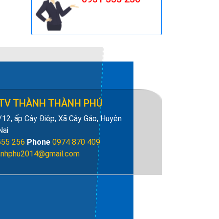
máy móc, thiết bị có
tính tự động hóa cao.
Các loại máy móc này sẽ
thực hiện...
Gia công cơ khí bằng
máy CNC - Ứng dụng
trong nông nghiệp
Gia công cơ khí bằng
TV THÀNH THÀNH PHÚ
máy CNC là công đoạn
không thể thiếu để tạo
12, ấp Cây Điệp, Xã Cây Gáo, Huyện
ra những chiếc máy cày,
Nai
máy cấy, máy làm đất,
555 256
Phone
0974 870 409
máy bừa,… giúp người
anhphu2014@gmail.com
nông dân không...
Ngành công nghiệp
sản xuất ô tô, xe máy
giảm mạnh trong
tháng
Thống kê cho thấy, một