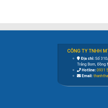
CÔNG TY TNHH M
Địa chỉ:
Số 310/
Trảng Bom, Đồng 
Hotline:
0931 
Email:
thanhth