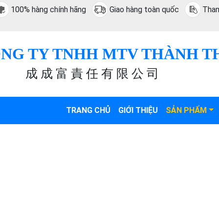
100% hàng chính hãng
Giao hàng toàn quốc
Than
NG TY TNHH MTV THÀNH T
成 成 富 責 任 有 限 公 司
TRANG CHỦ
GIỚI THIỆU
SẢN PHẨM