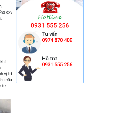
h.
Bộ điều khiển nguồn
ống ôxy
Fotek TSC-340
i.
Giá:
Liên hệ
0931 555 256
Tư vấn
0974 870 409
ghế công nhân
Giá:
ghế công nhân giá rẻ
199,000 cái đ
Hỗ trợ
khí
0931 555 256
o
 vị trí
QUẠT MOTOR THÙNG
nhu cầu
SẤY 1.4HP
c tư
(TRÁI&amp;PHẢI)
Giá:
Liên hệ