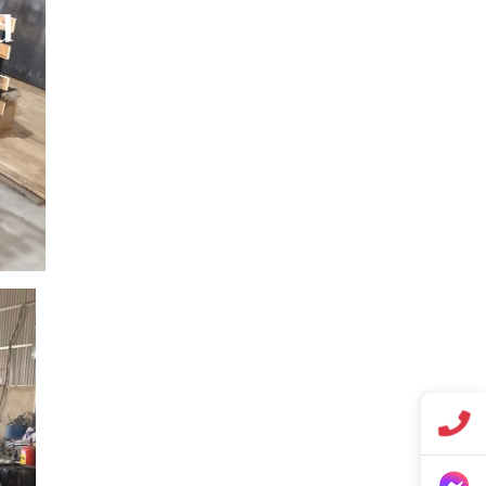
QUẠT ĐỨNG CÔNG
NGHIỆP AFAN 8 TẤT
FS650
Giá:
1.852.500 đ
Công tắc bàn đạp push
on push off cfs-101,
cfs-105
Giá:
Liên hệ
Đồng hồ đo dòng điện
- Panel Meter SEC-80
Giá:
Liên hệ
Quạt đứng công
nghiệp AFAN 7 tất
FS650
Giá:
1.720.500 đ