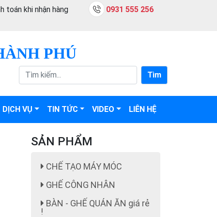
h toán khi nhận hàng
0931 555 256
HÀNH PHÚ
Tìm
DỊCH VỤ
TIN TỨC
VIDEO
LIÊN HỆ
SẢN PHẨM
CHẾ TẠO MÁY MÓC
GHẾ CÔNG NHÂN
BÀN - GHẾ QUÁN ĂN giá rẻ
!