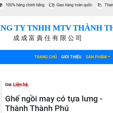
100% hàng chính hãng
Giao hàng toàn quốc
Than
NG TY TNHH MTV THÀNH T
成 成 富 責 任 有 限 公 司
TRANG CHỦ
GIỚI THIỆU
SẢN PHẨM
Liên hệ
Giá:
Ghế ngồi may có tựa lưng -
Thành Thành Phú