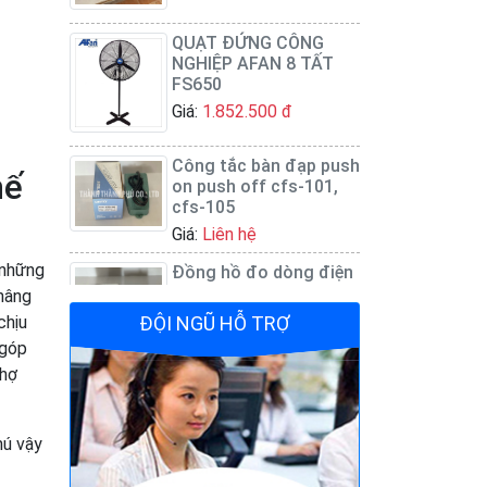
QUẠT ĐỨNG CÔNG
NGHIỆP AFAN 8 TẤT
FS650
Giá:
1.852.500 đ
Công tắc bàn đạp push
on push off cfs-101,
cfs-105
hế
Giá:
Liên hệ
Đồng hồ đo dòng điện
- Panel Meter SEC-80
 những
Giá:
Liên hệ
nâng
ĐỘI NGŨ HỖ TRỢ
chịu
Quạt đứng công
 góp
nghiệp AFAN 7 tất
FS650
thợ
Giá:
1.720.500 đ
hú vậy