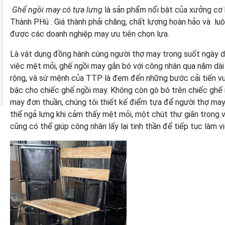
Ghế ngồi may có tựa lưng
là sản phẩm nổi bật của xưởng cơ 
Thành PHú . Giá thành phải chăng, chất lượng hoàn hảo và lu
được các doanh nghiệp may ưu tiên chọn lựa.
Là vật dụng đồng hành cùng người thợ may trong suốt ngày d
việc mệt mỏi, ghế ngồi may gắn bó với công nhân qua năm dài
rộng, và sứ mệnh của TTP là đem đến những bước cải tiến v
bậc cho chiếc ghế ngồi may. Không còn gò bó trên chiếc ghế 
may đơn thuần, chúng tôi thiết kế điểm tựa để người thợ ma
thể ngả lưng khi cảm thấy mệt mỏi, một chút thư giãn trong v
cũng có thể giúp công nhân lấy lại tinh thần để tiếp tục làm v