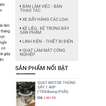
khí
BÀN LÀM VIỆC - BÀN
THAO TÁC
ôn
XE ĐẨY HÀNG CÁC LOẠI
ài làm
KỆ LIỆU - KỆ TRƯNG BÀY
 tháng
SẢN PHẨM
ượt
LINH KIỆN - THIẾT BỊ ĐIỆN
ghế công nhân
ngồi
Giá:
ghế công nhân giá rẻ
y có
QUẠT LÀM MÁT CÔNG
199,000 cái đ
ài giây
NGHIỆP
iệc
SẢN PHẨM NỔI BẬT
QUẠT MOTOR THÙNG
SẤY 1.4HP
(TRÁI&amp;PHẢI)
Giá:
Liên hệ