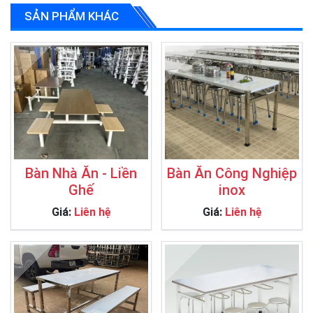
SẢN PHẨM KHÁC
Bàn Nhà Ăn - Liền
Bàn Ăn Công Nghiệp
Ghế
inox
Giá:
Liên hệ
Giá:
Liên hệ