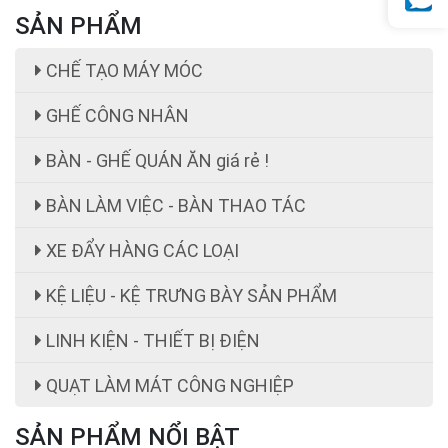
SẢN PHẨM
CHẾ TẠO MÁY MÓC
GHẾ CÔNG NHÂN
BÀN - GHẾ QUÁN ĂN giá rẻ !
BÀN LÀM VIỆC - BÀN THAO TÁC
XE ĐẨY HÀNG CÁC LOẠI
KỆ LIỆU - KỆ TRƯNG BÀY SẢN PHẨM
LINH KIỆN - THIẾT BỊ ĐIỆN
ghế công nhân
Giá:
ghế công nhân giá rẻ 199,000 cái đ
QUẠT LÀM MÁT CÔNG NGHIỆP
SẢN PHẨM NỔI BẬT