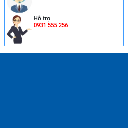
QUẠT MOTOR THÙNG SẤY 1.4HP
(TRÁI&amp;PHẢI)
Hỗ trợ
Giá:
Liên hệ
0931 555 256
QUẠT ĐỨNG CÔNG NGHIỆP AFAN 8 TẤT
FS650
Giá:
1.852.500 đ
Công tắc bàn đạp push on push off cfs-
101, cfs-105
Giá:
Liên hệ
Đồng hồ đo dòng điện - Panel Meter SEC-
80
Giá:
Liên hệ