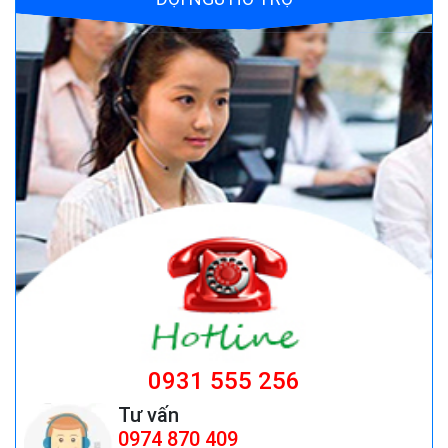
Quạt đứng công nghiệp AFAN 7 tất FS650
Giá:
1.720.500 đ
Bộ điều khiển nguồn Fotek TSC-340
Giá:
Liên hệ
ghế công nhân
Giá:
ghế công nhân giá rẻ 199,000 cái đ
0931 555 256
Tư vấn
0974 870 409