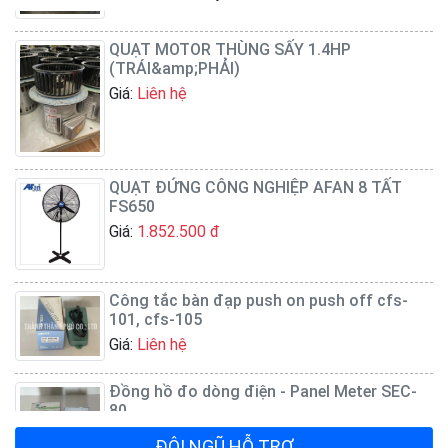
QUẠT MOTOR THÙNG SẤY 1.4HP
(TRÁI&amp;PHẢI)
Giá:
Liên hệ
QUẠT ĐỨNG CÔNG NGHIỆP AFAN 8 TẤT
FS650
Giá:
1.852.500 đ
Công tắc bàn đạp push on push off cfs-
101, cfs-105
Giá:
Liên hệ
Đồng hồ đo dòng điện - Panel Meter SEC-
80
Giá:
Liên hệ
ĐỘI NGŨ HỖ TRỢ