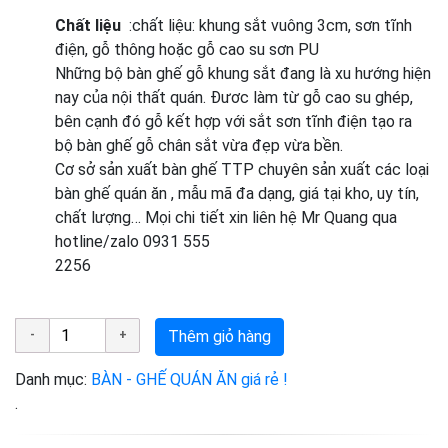
Chất liệu
:chất liệu: khung sắt vuông 3cm, sơn tĩnh
điện, gỗ thông hoặc gỗ cao su sơn PU
Những bộ bàn ghế gỗ khung sắt đang là xu hướng hiện
nay của nội thất quán.
Đươc làm từ gỗ cao su ghép,
bên cạnh đó gỗ kết hợp với sắt sơn tĩnh điện tạo ra
bộ bàn ghế gỗ chân sắt vừa đẹp vừa bền.
Cơ sở sản xuất bàn ghế TTP chuyên sản xuất các loại
bàn ghế quán ăn , mẫu mã đa dạng, giá tại kho, uy tín,
chất lượng… Mọi chi tiết xin liên hệ Mr Quang qua
hotline/zalo 0931 555
2256
Thêm giỏ hàng
Danh mục:
BÀN - GHẾ QUÁN ĂN giá rẻ !
.