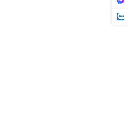
Bộ điều khiển nguồn
Fotek TSC-340
Giá:
Liên hệ