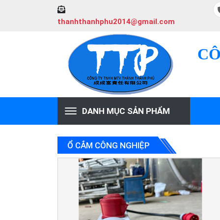
thanhthanhphu2014@gmail.com
CÔ
DANH MỤC SẢN PHẨM
Ổ CẮM CÔNG NGHIỆP