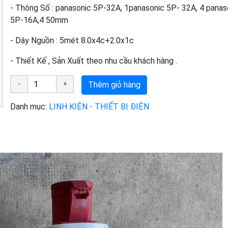
- Thông Số : panasonic 5P-32A, 1panasonic 5P- 32A, 4 panas
5P-16A,4 50mm
- Dây Nguồn : 5mét 8.0x4c+2.0x1c
- Thiết Kế , Sản Xuất theo nhu cầu khách hàng .
Thêm giỏ hàng
Danh mục:
LINH KIỆN - THIẾT BỊ ĐIỆN