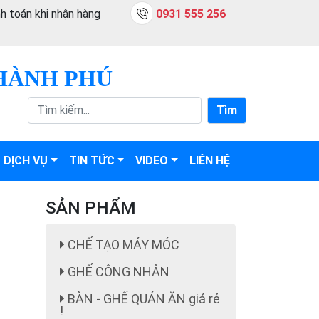
h toán khi nhận hàng
0931 555 256
HÀNH PHÚ
Tìm
DỊCH VỤ
TIN TỨC
VIDEO
LIÊN HỆ
SẢN PHẨM
CHẾ TẠO MÁY MÓC
GHẾ CÔNG NHÂN
BÀN - GHẾ QUÁN ĂN giá rẻ
!