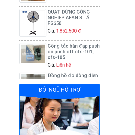
NGHIỆP AFAN 8 TẤT
FS650
Giá:
1.852.500 đ
Công tắc bàn đạp push
on push off cfs-101,
cfs-105
Giá:
Liên hệ
Đồng hồ đo dòng điện
- Panel Meter SEC-80
Giá:
Liên hệ
Quạt đứng công
ĐỘI NGŨ HỖ TRỢ
nghiệp AFAN 7 tất
FS650
Giá:
1.720.500 đ