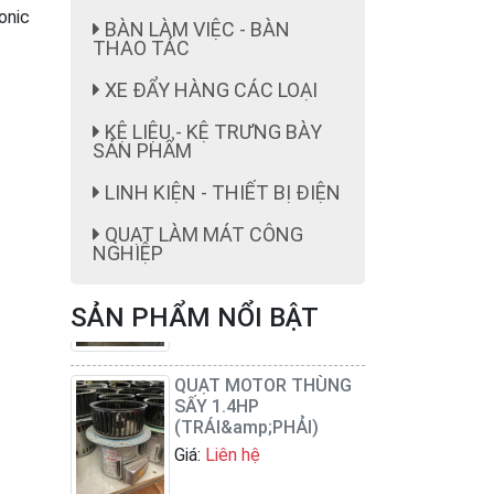
onic
BÀN LÀM VIỆC - BÀN
THAO TÁC
XE ĐẨY HÀNG CÁC LOẠI
KỆ LIỆU - KỆ TRƯNG BÀY
SẢN PHẨM
ghế công nhân
LINH KIỆN - THIẾT BỊ ĐIỆN
Giá:
ghế công nhân giá rẻ
199,000 cái đ
QUẠT LÀM MÁT CÔNG
NGHIỆP
SẢN PHẨM NỔI BẬT
QUẠT MOTOR THÙNG
SẤY 1.4HP
(TRÁI&amp;PHẢI)
Giá:
Liên hệ
QUẠT ĐỨNG CÔNG