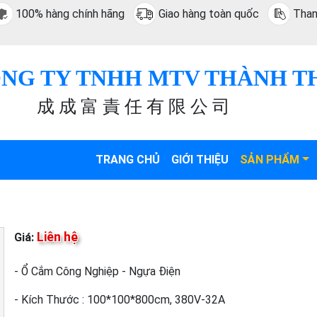
100% hàng chính hãng
Giao hàng toàn quốc
Than
NG TY TNHH MTV THÀNH T
成 成 富 責 任 有 限 公 司
TRANG CHỦ
GIỚI THIỆU
SẢN PHẨM
Liên hệ
Giá:
- Ổ Cắm Công Nghiệp - Ngựa Điện
- Kích Thước : 100*100*800cm, 380V-32A