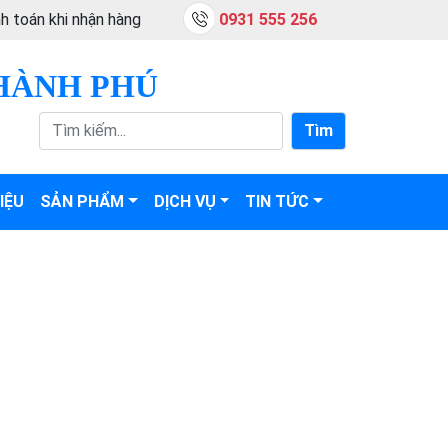
h toán khi nhận hàng
0931 555 256
HÀNH PHÚ
Tìm
IỆU
SẢN PHẨM
DỊCH VỤ
TIN TỨC