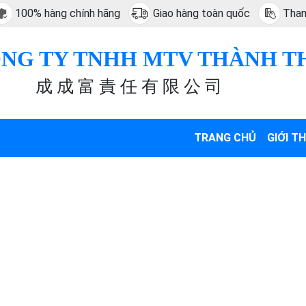
100% hàng chính hãng
Giao hàng toàn quốc
Than
NG TY TNHH MTV THÀNH T
成 成 富 責 任 有 限 公 司
TRANG CHỦ
GIỚI TH