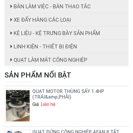
BÀN LÀM VIỆC - BÀN THAO TÁC
XE ĐẨY HÀNG CÁC LOẠI
KỆ LIỆU - KỆ TRƯNG BÀY SẢN PHẨM
ghế công nhân
LINH KIỆN - THIẾT BỊ ĐIỆN
Giá:
ghế công nhân giá rẻ 199,000 cái đ
QUẠT LÀM MÁT CÔNG NGHIỆP
SẢN PHẨM NỔI BẬT
QUẠT MOTOR THÙNG SẤY 1.4HP
(TRÁI&amp;PHẢI)
Giá:
Liên hệ
QUẠT ĐỨNG CÔNG NGHIỆP AFAN 8 TẤT
FS650