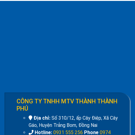
Giá:
1.852.500 đ
Công tắc bàn đạp push on push off cfs-
101, cfs-105
Giá:
Liên hệ
Đồng hồ đo dòng điện - Panel Meter SEC-
80
Giá:
Liên hệ
Quạt đứng công nghiệp AFAN 7 tất FS650
Giá:
1.720.500 đ
CÔNG TY TNHH MTV THÀNH THÀNH
PHÚ
Địa chỉ:
Số 310/12, ấp Cây Điệp, Xã Cây
Gáo, Huyện Trảng Bom, Đồng Nai
Hotline:
0931 555 256
Phone
0974