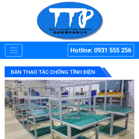
Hotline: 0931 555 256
BÀN THAO TÁC CHỐNG TĨNH ĐIỆN