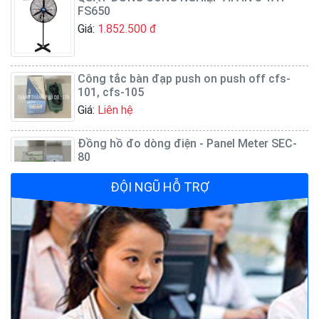
Giá:
1.852.500 đ
Công tắc bàn đạp push on push off cfs-
101, cfs-105
Giá:
Liên hệ
Đồng hồ đo dòng điện - Panel Meter SEC-
80
Giá:
Liên hệ
ĐỘI NGŨ HỖ TRỢ
Quạt đứng công nghiệp AFAN 7 tất FS650
Giá:
1.720.500 đ