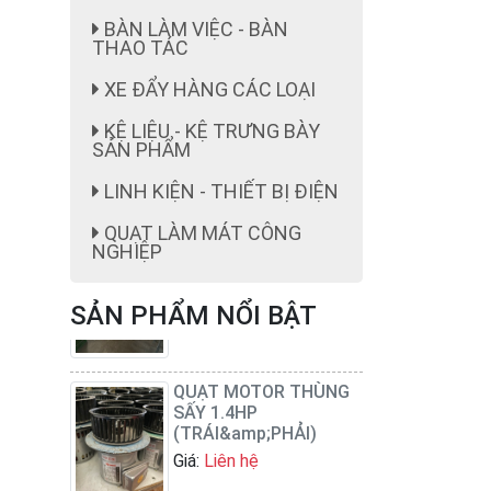
BÀN LÀM VIỆC - BÀN
THAO TÁC
XE ĐẨY HÀNG CÁC LOẠI
KỆ LIỆU - KỆ TRƯNG BÀY
SẢN PHẨM
LINH KIỆN - THIẾT BỊ ĐIỆN
ghế công nhân
QUẠT LÀM MÁT CÔNG
Giá:
ghế công nhân giá rẻ
NGHIỆP
199,000 cái đ
SẢN PHẨM NỔI BẬT
QUẠT MOTOR THÙNG
SẤY 1.4HP
(TRÁI&amp;PHẢI)
Giá:
Liên hệ