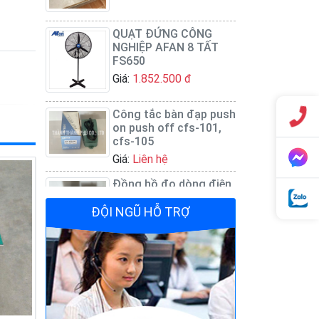
QUẠT ĐỨNG CÔNG
NGHIỆP AFAN 8 TẤT
FS650
Giá:
1.852.500 đ
Công tắc bàn đạp push
on push off cfs-101,
cfs-105
Giá:
Liên hệ
Đồng hồ đo dòng điện
- Panel Meter SEC-80
Giá:
Liên hệ
ĐỘI NGŨ HỖ TRỢ
Quạt đứng công
nghiệp AFAN 7 tất
FS650
Giá:
1.720.500 đ