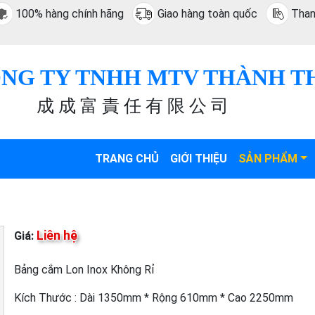
100% hàng chính hãng
Giao hàng toàn quốc
Than
NG TY TNHH MTV THÀNH T
成 成 富 責 任 有 限 公 司
TRANG CHỦ
GIỚI THIỆU
SẢN PHẨM
Liên hệ
Giá:
Bảng cắm Lon Inox Không Rỉ
Kích Thước : Dài 1350mm * Rộng 610mm * Cao 2250mm