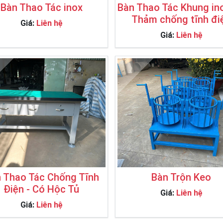
Bàn Thao Tác inox
Bàn Thao Tác Khung ino
Thảm chống tĩnh đi
Giá:
Liên hệ
Giá:
Liên hệ
 Thao Tác Chống Tĩnh
Bàn Trộn Keo
Điện - Có Hộc Tủ
Giá:
Liên hệ
Giá:
Liên hệ