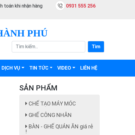
h toán khi nhận hàng
0931 555 256
HÀNH PHÚ
Tìm
DỊCH VỤ
TIN TỨC
VIDEO
LIÊN HỆ
SẢN PHẨM
CHẾ TẠO MÁY MÓC
GHẾ CÔNG NHÂN
BÀN - GHẾ QUÁN ĂN giá rẻ
!