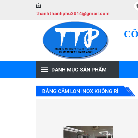
thanhthanhphu2014@gmail.com
CÔ
DANH MỤC SẢN PHẨM
BẢNG CẮM LON INOX KHÔNG RỈ