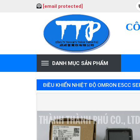
[email protected]
CÔ
DANH MỤC SẢN PHẨM
ĐIỀU KHIỂN NHIỆT ĐỘ OMRON E5CC SE