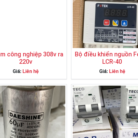
m công nghiệp 308v ra
Bộ điều khiển nguồn F
220v
LCR-40
Giá:
Liên hệ
Giá:
Liên hệ