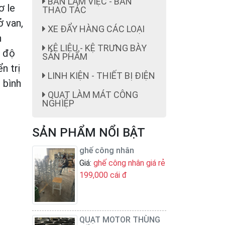
BÀN LÀM VIỆC - BÀN
ơ le
THAO TÁC
ở van,
XE ĐẨY HÀNG CÁC LOẠI
h
KỆ LIỆU - KỆ TRƯNG BÀY
c độ
SẢN PHẨM
n trị
LINH KIỆN - THIẾT BỊ ĐIỆN
g bình
QUẠT LÀM MÁT CÔNG
NGHIỆP
SẢN PHẨM NỔI BẬT
ghế công nhân
Giá:
ghế công nhân giá rẻ
199,000 cái đ
QUẠT MOTOR THÙNG