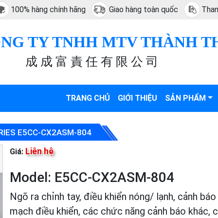
100% hàng chính hãng
Giao hàng toàn quốc
Than
NG TY TNHH MTV THÀNH T
成 成 富 責 任 有 限 公 司
TRANG CHỦ
GIỚI THIỆU
SẢN PHẨM
RIES E5CC-CX2ASM-804
Liên hệ
Giá:
Model: E5CC-CX2ASM-804
Ngõ ra chỉnh tay, điều khiển nóng/ lạnh, cảnh bá
mạch điều khiển, các chức năng cảnh báo khác, 