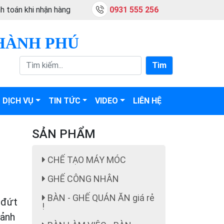
h toán khi nhận hàng
0931 555 256
HÀNH PHÚ
Tìm
DỊCH VỤ
TIN TỨC
VIDEO
LIÊN HỆ
SẢN PHẨM
CHẾ TẠO MÁY MÓC
GHẾ CÔNG NHÂN
BÀN - GHẾ QUÁN ĂN giá rẻ
o đứt
!
cảnh