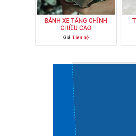
BÁNH XE TĂNG CHỈNH
T
CHIỀU CAO
Giá:
Liên hệ