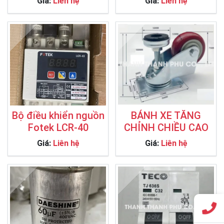
Giá:
Liên hệ
Giá:
Liên hệ
Bộ điều khiển nguồn
BÁNH XE TĂNG
Fotek LCR-40
CHỈNH CHIỀU CAO
Giá:
Liên hệ
Giá:
Liên hệ