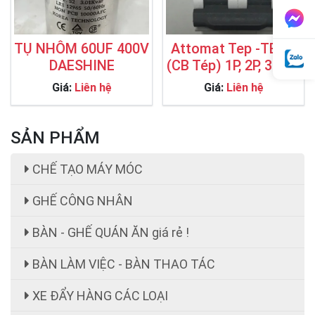
TỤ NHÔM 60UF 400V
Attomat Tep -TECO
DAESHINE
(CB Tép) 1P, 2P, 3P, 4P
Giá:
Liên hệ
Giá:
Liên hệ
SẢN PHẨM
CHẾ TẠO MÁY MÓC
GHẾ CÔNG NHÂN
BÀN - GHẾ QUÁN ĂN giá rẻ !
BÀN LÀM VIỆC - BÀN THAO TÁC
XE ĐẨY HÀNG CÁC LOẠI