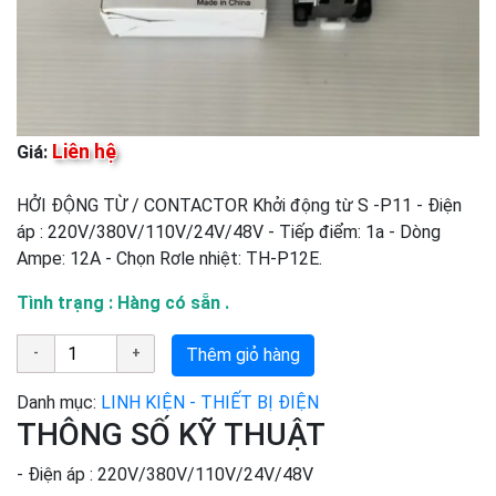
Liên hệ
Giá:
HỞI ĐỘNG TỪ / CONTACTOR Khởi động từ S -P11 - Điện
áp : 220V/380V/110V/24V/48V - Tiếp điểm: 1a - Dòng
Ampe: 12A - Chọn Rơle nhiệt: TH-P12E.
Tình trạng : Hàng có sẵn .
Thêm giỏ hàng
Danh mục:
LINH KIỆN - THIẾT BỊ ĐIỆN
THÔNG SỐ KỸ THUẬT
- Điện áp : 220V/380V/110V/24V/48V