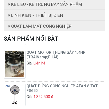
KỆ LIỆU - KỆ TRƯNG BÀY SẢN PHẨM
LINH KIỆN - THIẾT BỊ ĐIỆN
ghế công nhân
Giá:
ghế công nhân giá rẻ 199,000 cái đ
QUẠT LÀM MÁT CÔNG NGHIỆP
SẢN PHẨM NỔI BẬT
QUẠT MOTOR THÙNG SẤY 1.4HP
(TRÁI&amp;PHẢI)
Giá:
Liên hệ
QUẠT ĐỨNG CÔNG NGHIỆP AFAN 8 TẤT
FS650
Giá:
1.852.500 đ