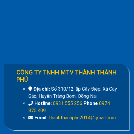
101, cfs-105
Giá:
Liên hệ
Đồng hồ đo dòng điện - Panel Meter SEC-
80
Giá:
Liên hệ
Quạt đứng công nghiệp AFAN 7 tất FS650
Giá:
1.720.500 đ
CÔNG TY TNHH MTV THÀNH THÀNH
PHÚ
Địa chỉ:
Số 310/12, ấp Cây Điệp, Xã Cây
Gáo, Huyện Trảng Bom, Đồng Nai
Hotline:
0931 555 256
Phone
0974
870 409
Bộ điều khiển nguồn Fotek TSC-340
Email:
thanhthanhphu2014@gmail.com
Giá:
Liên hệ