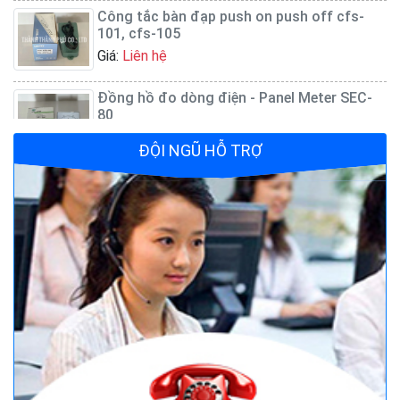
Công tắc bàn đạp push on push off cfs-
101, cfs-105
Giá:
Liên hệ
Đồng hồ đo dòng điện - Panel Meter SEC-
80
Giá:
Liên hệ
ĐỘI NGŨ HỖ TRỢ
Quạt đứng công nghiệp AFAN 7 tất FS650
Giá:
1.720.500 đ
Bộ điều khiển nguồn Fotek TSC-340
Giá:
Liên hệ