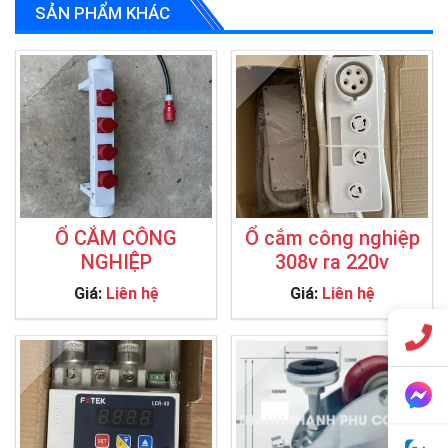
SẢN PHẨM KHÁC
Ổ CẮM CÔNG
Ổ cắm công nghiệp
NGHIỆP
308v ra 220v
Giá:
Liên hệ
Giá:
Liên hệ