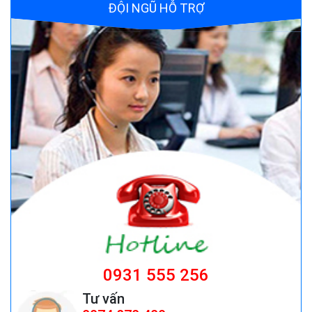
ĐỘI NGŨ HỖ TRỢ
Quạt đứng công nghiệp AFAN 7 tất FS650
Giá:
1.720.500 đ
Bộ điều khiển nguồn Fotek TSC-340
Giá:
Liên hệ
ghế công nhân
Giá:
ghế công nhân giá rẻ 199,000 cái đ
0931 555 256
Tư vấn