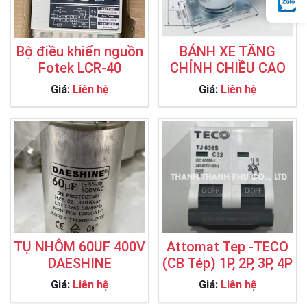
Bộ điều khiển nguồn
BÁNH XE TĂNG
Fotek LCR-40
CHỈNH CHIỀU CAO
Giá:
Liên hệ
Giá:
Liên hệ
TỤ NHÔM 60UF 400V
Attomat Tep -TECO
DAESHINE
(CB Tép) 1P, 2P, 3P, 4P
Giá:
Liên hệ
Giá:
Liên hệ