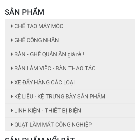
SẢN PHẨM
CHẾ TẠO MÁY MÓC
GHẾ CÔNG NHÂN
BÀN - GHẾ QUÁN ĂN giá rẻ !
BÀN LÀM VIỆC - BÀN THAO TÁC
XE ĐẨY HÀNG CÁC LOẠI
KỆ LIỆU - KỆ TRƯNG BÀY SẢN PHẨM
ghế công nhân
LINH KIỆN - THIẾT BỊ ĐIỆN
Giá:
ghế công nhân giá rẻ 199,000 cái đ
QUẠT LÀM MÁT CÔNG NGHIỆP