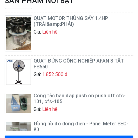
SẢN PHẨM NỔI BẬT
QUẠT MOTOR THÙNG SẤY 1.4HP
(TRÁI&amp;PHẢI)
Giá:
Liên hệ
QUẠT ĐỨNG CÔNG NGHIỆP AFAN 8 TẤT
FS650
Giá:
1.852.500 đ
Công tắc bàn đạp push on push off cfs-
101, cfs-105
Giá:
Liên hệ
Đồng hồ đo dòng điện - Panel Meter SEC-
80
Giá:
Liên hệ