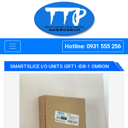
Hotline: 0931 555 256
SMARTSLICE I/O UNITS GRT1-ID8-1 OMRON