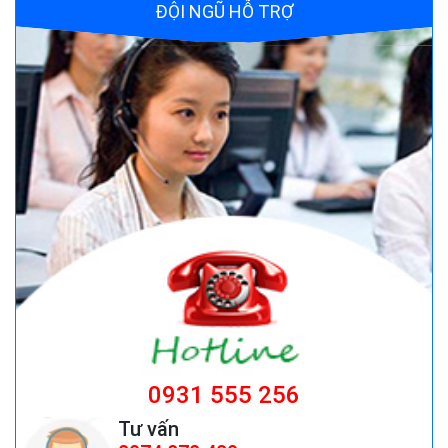
ĐỘI NGŨ HỖ TRỢ
Quạt đứng công nghiệp AFAN 7 tất FS650
Giá:
1.720.500 đ
Bộ điều khiển nguồn Fotek TSC-340
Giá:
Liên hệ
ghế công nhân
Giá:
ghế công nhân giá rẻ 199,000 cái đ
0931 555 256
Tư vấn