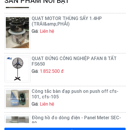
SẢN PHẨM NỔI BẬT
QUẠT MOTOR THÙNG SẤY 1.4HP
(TRÁI&amp;PHẢI)
Giá:
Liên hệ
QUẠT ĐỨNG CÔNG NGHIỆP AFAN 8 TẤT
FS650
Giá:
1.852.500 đ
Công tắc bàn đạp push on push off cfs-
101, cfs-105
Giá:
Liên hệ
Đồng hồ đo dòng điện - Panel Meter SEC-
80
Giá:
Liên hệ