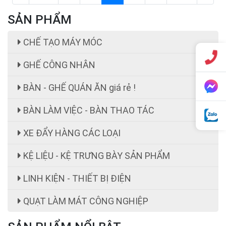
SẢN PHẨM
CHẾ TẠO MÁY MÓC
GHẾ CÔNG NHÂN
BÀN - GHẾ QUÁN ĂN giá rẻ !
BÀN LÀM VIỆC - BÀN THAO TÁC
XE ĐẨY HÀNG CÁC LOẠI
KỆ LIỆU - KỆ TRƯNG BÀY SẢN PHẨM
LINH KIỆN - THIẾT BỊ ĐIỆN
ghế công nhân
Giá:
ghế công nhân giá rẻ 199,000 cái đ
QUẠT LÀM MÁT CÔNG NGHIỆP