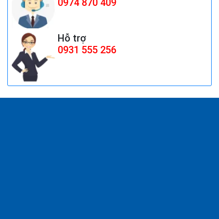
0974 870 409
QUẠT MOTOR THÙNG SẤY 1.4HP
(TRÁI&amp;PHẢI)
Hỗ trợ
Giá:
Liên hệ
0931 555 256
QUẠT ĐỨNG CÔNG NGHIỆP AFAN 8 TẤT
FS650
Giá:
1.852.500 đ
Công tắc bàn đạp push on push off cfs-
101, cfs-105
Giá:
Liên hệ
Đồng hồ đo dòng điện - Panel Meter SEC-
80
Giá:
Liên hệ