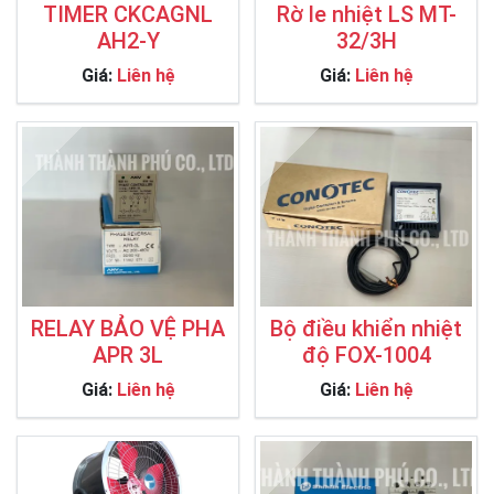
TIMER CKCAGNL
Rờ le nhiệt LS MT-
AH2-Y
32/3H
Giá:
Liên hệ
Giá:
Liên hệ
RELAY BẢO VỆ PHA
Bộ điều khiển nhiệt
APR 3L
độ FOX-1004
Giá:
Liên hệ
Giá:
Liên hệ