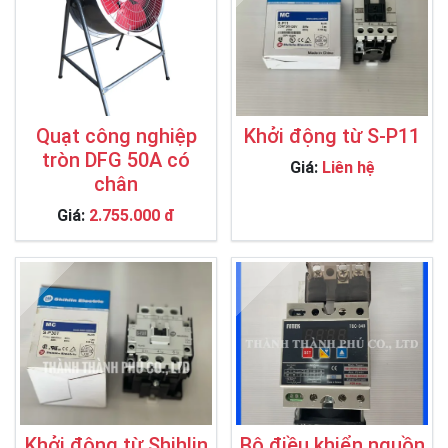
Quạt công nghiệp
Khởi động từ S-P11
tròn DFG 50A có
Giá:
Liên hệ
chân
Giá:
2.755.000 đ
Khởi động từ Shihlin
Bộ điều khiển nguồn